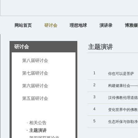
网站首页
研讨会
理想地球
演讲录
博雅撷
主题演讲
研讨会
第八届研讨会
第七届研讨会
1
你也可以是菩萨
2
第六届研讨会
构建健康社会——
3
值观
汉传佛教伦理道德
第五届研讨会
4
变化世界中的佛教
第四届研讨会
5
生态环保与弥勒净
· 相关公告
· 主题演讲