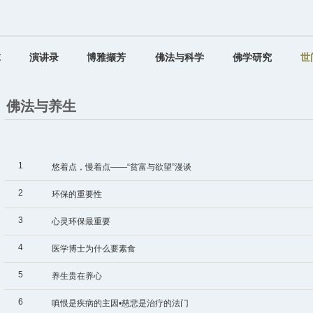
球
演讲录
博雅撷芳
佛法与科学
佛学研究
世
佛法与养生
1
悠着点，慢着点——“贫富与欲望”漫谈
2
环保的重要性
3
心灵环保最重要
4
医学博士为什么要素食
5
养生贵在养心
6
嗔恨是疾病的主因•慈悲是治疗的法门