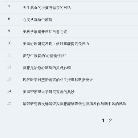
7
天生素食的小孩与母亲的对话
8
心灵从沉睡中苏醒
9
美科学家揭开癌症自愈之谜
10
美国心理研究发现：做好事能提高免疫力
11
麦彭仁波切的“心情愉快法”
12
冥想是治愈心脏病的灵丹妙药
13
现代医学对堕胎危害的相关报道和数据统计
14
美国密苏里大学研究咒语的奥妙
15
最强研究再次确凿证实冥想能够降低心脏病发作与脑中风的风险
1
2