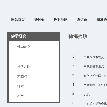
网站首页
研讨会
理想地球
演讲录
博雅撷
佛海拾珍
佛学研究
佛学论文
佛海拾珍
1
中观的基本观点（
2
修学之路
中观的基本观点（
3
如何证明轮回存在
大圆满
4
故意增损、诋毁他
禅宗
5
我执
净土
6
《心经》是整个佛