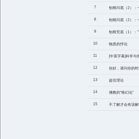
7
刨根问底（2）：
8
刨根问底（2）：
9
刨根究底（1）：
10
物质的悖论
11
[中英字幕]科学与佛教汇
12
你好，请问你的时
13
超弦理论
14
佛教的“唯幻论”
15
不了解才会有误解