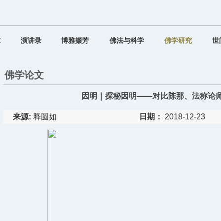
球
演讲录
博雅撷芳
佛法与科学
佛学研究
世
佛学论文
因明｜探秘因明——对比陈那、法称论师
来源:
释圆如
日期：
2018-12-23