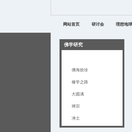
网站首页
研讨会
理想地
佛学研究
佛学论文
佛海拾珍
修学之路
大圆满
禅宗
净土