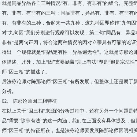
就是同品异品各自三种情况“有、非有、有非有”的组合。完整
有、非有、有非有的三种；同品非有，异品有、非有、有非有
有、有非有的三种，合起来一共九种，这九种因即称作“九句因
对“九句因”我们分别进行观察可以发现，第二句“同品有、异品
非有”是两句正因，符合这两种情况的因对立宗具有可靠的论
得出一个规律就是“同品定有性；异品遍无性”。这就是陈那论师
体描述。此外，加上“因”支要涵盖“宗上有法”即是“遍是宗法
师“因三相”的描述了。
后法称论师对陈那论师“因三相”有所发展，但整体上还是属于
分析。
02、
陈那论师因三相特征
在以上关于“因三相”来源的分析过程中，还有另外一个问题是
品”需要“除宗有法”的这一内涵，我们在上面没有具体提及，
师“因三相”的特征所在，也是法称论师要发展陈那论师因明相