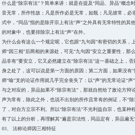
什么是“除宗有法”？简单来讲：就是在提及“同品、异品”概念时
音无常，所作性故；凡是所作必是无常，如瓶；凡见彼常，必
式中，“同品”指的是除开宗上有法“声”之外具有无常特性的其
的对象中，也要排除宗上有法“声”在外。
为什么会有这么一个规定呢，它也跟“九句因”有密切的关系，
师“因三相”后两相的来源处，可见“九句因”安立之重要性，那么
品非有”要安立，它又必然建立在“除宗有法”这一基础之上，否
身之处了，这可以说是第一方面的原因；第二方面，如果没有“
师“喻”支的论证作用就几乎完全丧失了：以“声”的无常论证“
与之对应的，异品如果不“除宗有法”，那就自然给了敌论方辩
声为常有，除此之外，也说不出别的所作且常有的例证，不“除
了，对自方立宗不利。所以“除宗有法”不光利益自宗，也某种
有了以上的分析，再理解其“遍是宗法性，同品定有，异品遍无
03、
法称论师因三相特征