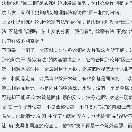
法称论师“因三相”是从陈那论师发展而来，为什么要作调整呢
度出发，有利于更加贴切地理解法称论师“因三相”的内涵。
上文中提到陈那论师“除宗有法”的内涵，是法称论师发展“因三
法”不是很合理吗，依上文的分析，我们看到“除宗有法”不光出
用中有诸多利益呀？
下面举一个例子，大家就会对法称论师的发展观念有所了解，如
那论师关于“除宗有法”的内涵前提之下，它符合陈那论师“因三
第一相遍是宗法性：金属周遍于水银，金属范围显然大于水银
第二相同品定有：金属当中除开水银，有很多都是固体的，比
第三相异品遍无：不是固体的物质除开水银，没有一个是金属
可是却不能证成“水银是固体”宗的安立。法称论师针对这一现
喻”是一个除外命题，不是全称命题，不具备对“宗”的周遍证
首先，他取消“九句因”中第五句因的安立，也就是“同品异品”
让“喻”支具备周遍的论证性，使“喻”支不再是一个除外命题，