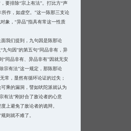
，要排除“宗上有法”。打比方“声
非所作，如虚空。”这一陈那三支论
他对象，“异品”指具有常这一性质
上面我们提到，九句因是陈那论
“九句因”的第五句“同品非有，异
则“同品非有、异品非有”因就无安
除宗有法”这一规定，那陈那论
声”无常，显然有循环论证的过失；
论可乘的漏洞，譬如吠陀派就认为
宗有法”刚好合了敌论者的心意
程度上避免了敌论者的诡辩。
”规则就不难了。