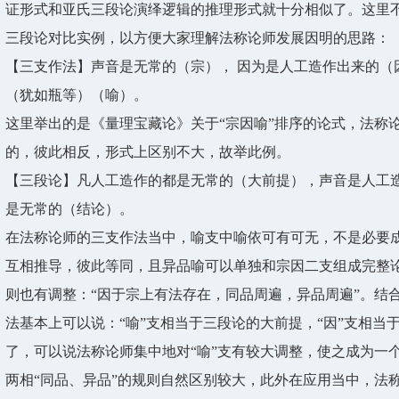
证形式和亚氏三段论演绎逻辑的推理形式就十分相似了。这里
三段论对比实例，以方便大家理解法称论师发展因明的思路：
【三支作法】声音是无常的（宗）， 因为是人工造作出来的（
（犹如瓶等）（喻）。
这里举出的是《量理宝藏论》关于“宗因喻”排序的论式，法称论
的，彼此相反，形式上区别不大，故举此例。
【三段论】凡人工造作的都是无常的（大前提），声音是人工
是无常的（结论）。
在法称论师的三支作法当中，喻支中喻依可有可无，不是必要
互相推导，彼此等同，且异品喻可以单独和宗因二支组成完整论
则也有调整：“因于宗上有法存在，同品周遍，异品周遍”。结
法基本上可以说：“喻”支相当于三段论的大前提，“因”支相当
了，可以说法称论师集中地对“喻”支有较大调整，使之成为一个
两相“同品、异品”的规则自然区别较大，此外在应用当中，法称