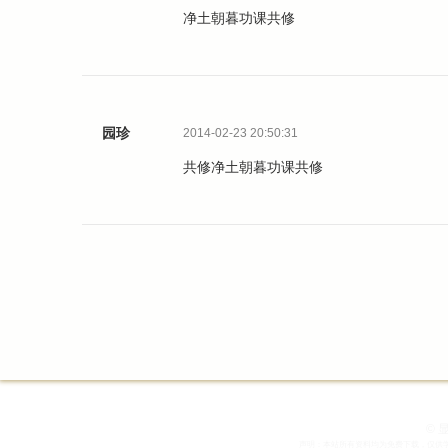
净土朝暮功课共修
园珍
2014-02-23 20:50:31
共修净土朝暮功课共修
© 
声明：本站所有资料均为免费下载，仅供